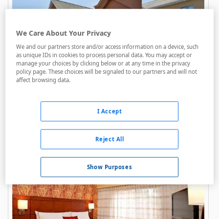
We Care About Your Privacy
We and our partners store and/or access information on a device, such
as unique IDs in cookies to process personal data. You may accept or
manage your choices by clicking below or at any time in the privacy
policy page. These choices will be signaled to our partners and will not
Best Western Troy Inn
affect browsing data.
A menos de 2,15 Km
Acceso personas con movilidad reducida
I Accept
Internet
Parking
Reject All
Show Purposes