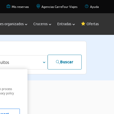
Mis reservas
Agencias Carrefour Viajes
Ayuda
jes organizados
Cruceros
Entradas
Ofertas
Buscar
dultos
o process
vacy policy
Accept