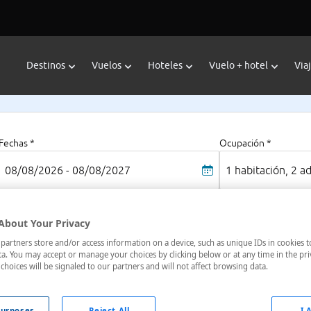
Destinos
Vuelos
Hoteles
Vuelo + hotel
Via
Fechas *
Ocupación *
08/08/2026 - 08/08/2027
1 habitación, 2 a
About Your Privacy
Cloverdale
artners store and/or access information on a device, such as unique IDs in cookies t
s
California
a. You may accept or manage your choices by clicking below or at any time in the pri
choices will be signaled to our partners and will not affect browsing data.
oteles en
: 1 hotel encontrado
urposes
Reject All
I 