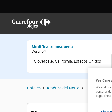
Modifica tu búsqueda
Destino *
We Care 
We and our p
Hoteles
América del Norte
Estados Unido
personal dat
page. These 
H
Show P