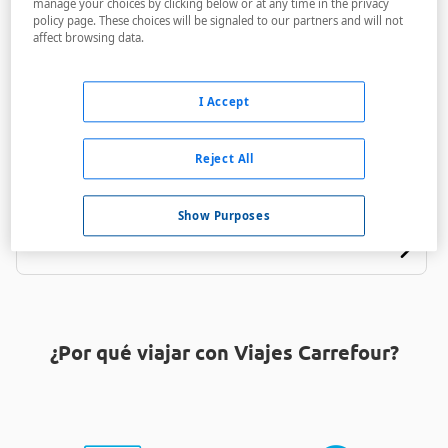
manage your choices by clicking below or at any time in the privacy
policy page. These choices will be signaled to our partners and will not
affect browsing data.
I Accept
Holiday Inn Express Brevard
Reject All
A menos de 5,75 Km
Show Purposes
¿Por qué viajar con Viajes Carrefour?