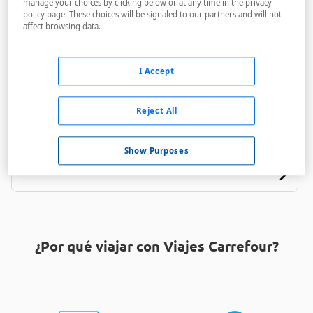
manage your choices by clicking below or at any time in the privacy
policy page. These choices will be signaled to our partners and will not
affect browsing data.
I Accept
Four Points By Sheraton Greensboro Airport
Reject All
A menos de 7,6 Km
Show Purposes
¿Por qué viajar con Viajes Carrefour?