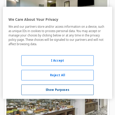
We Care About Your Privacy
We and our partners store and/or access information on a device, such
as unique IDs in cookies to process personal data. You may accept or
manage your choices by clicking below or at any time in the privacy
Savannah Suites Chamblee
policy page. These choices will be signaled to our partners and will not
affect browsing data.
A menos de 1,05 Km
Acceso personas con movilidad reducida
I Accept
Parking
Reject All
Show Purposes