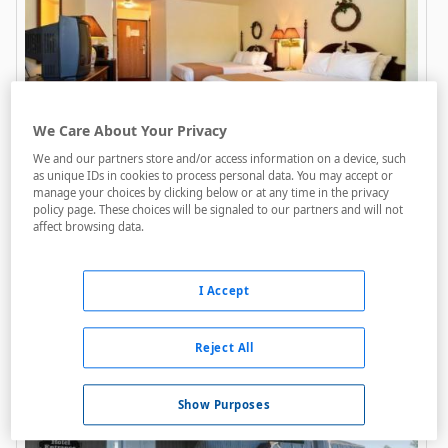
We Care About Your Privacy
Best Western Cozy House & Suites
We and our partners store and/or access information on a device, such
as unique IDs in cookies to process personal data. You may accept or
A menos de 4,5 Km
manage your choices by clicking below or at any time in the privacy
policy page. These choices will be signaled to our partners and will not
Acceso personas con movilidad reducida
affect browsing data.
Parking
I Accept
Reject All
Show Purposes