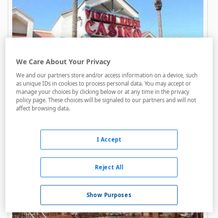
We Care About Your Privacy
Virgin River Hotel Casino
We and our partners store and/or access information on a device, such
as unique IDs in cookies to process personal data. You may accept or
A menos de 1,3 Km
manage your choices by clicking below or at any time in the privacy
policy page. These choices will be signaled to our partners and will not
affect browsing data.
Animación
Bares / Restaurantes
Acceso personas con movilidad reducida
I Accept
Reject All
Show Purposes