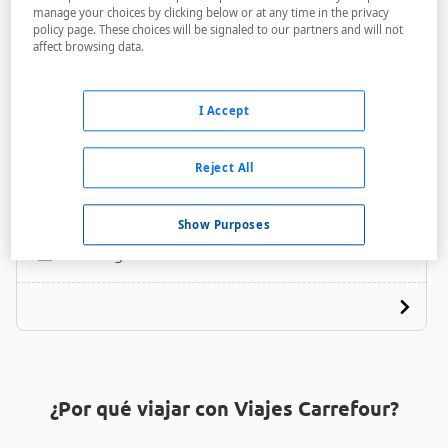
manage your choices by clicking below or at any time in the privacy
policy page. These choices will be signaled to our partners and will not
affect browsing data.
I Accept
The Victorian Tudor Inn
Reject All
A menos de 650 metros
Acceso personas con movilidad reducida
Show Purposes
Parking
¿Por qué viajar con Viajes Carrefour?