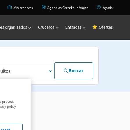
Mis reservas
Agencias Carrefour Viajes
Ayuda
jes organizados
Cruceros
Entradas
Ofertas
Buscar
dultos
o process
vacy policy
Accept