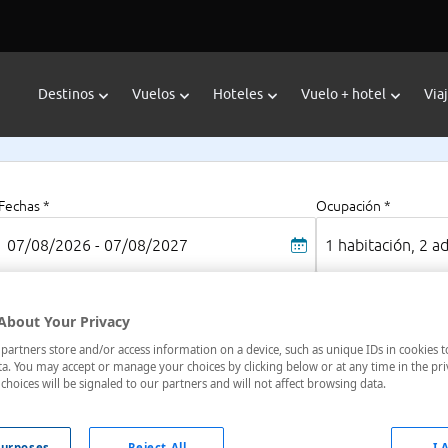
Destinos
Vuelos
Hoteles
Vuelo + hotel
Via
Fechas *
Ocupación *
07/08/2026 - 07/08/2027
1 habitación, 2 a
About Your Privacy
Wisconsin Rapids
artners store and/or access information on a device, such as unique IDs in cookies t
s
Wisconsin
a. You may accept or manage your choices by clicking below or at any time in the pri
choices will be signaled to our partners and will not affect browsing data.
oteles en
: 2 hoteles encontrados
urposes
Reject All
I 