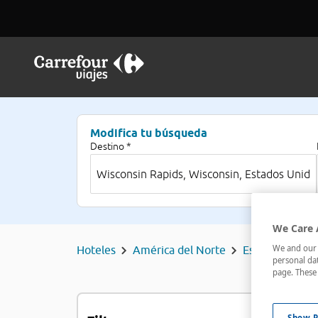
Modifica tu búsqueda
Destino *
We Care 
We and our p
Hoteles
América del Norte
Estados Unido
personal dat
page. These 
H
Show P