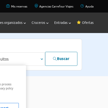
Mis reservas
Agencias Carrefour Viajes
Ayuda
jes organizados
Cruceros
Entradas
Ofertas
Buscar
dultos
o process
vacy policy
Accept