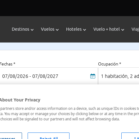
Destinos
Vuelos
Hoteles
Vuelo + hotel
Via
Fechas *
Ocupación *
07/08/2026 - 07/08/2027
1 habitación, 2 a
About Your Privacy
Nova Lima
artners store and/or access information on a device, such as unique IDs in cookies t
rais
a. You may accept or manage your choices by clicking below or at any time in the pri
choices will be signaled to our partners and will not affect browsing data.
oteles en
: 2 hoteles encontrados
urposes
Reject All
I 