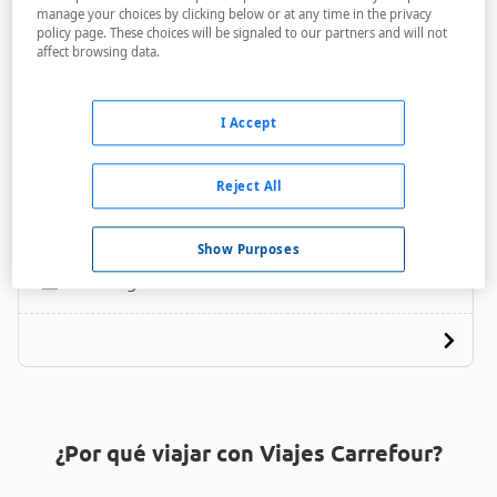
manage your choices by clicking below or at any time in the privacy
policy page. These choices will be signaled to our partners and will not
affect browsing data.
I Accept
Palace Frederico Hotel
Reject All
A menos de 350 metros
Acceso personas con movilidad reducida
Show Purposes
Parking
¿Por qué viajar con Viajes Carrefour?