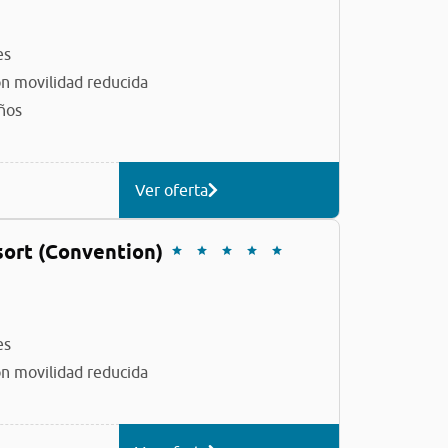
es
n movilidad reducida
ños
Ver oferta
sort (Convention)
es
n movilidad reducida