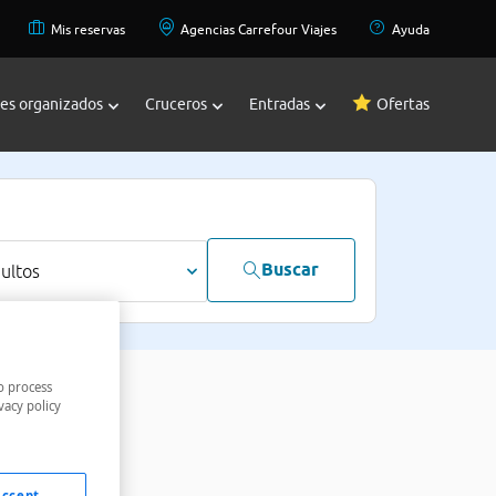
Mis reservas
Agencias Carrefour Viajes
Ayuda
jes organizados
Cruceros
Entradas
Ofertas
Buscar
dultos
o process
vacy policy
Accept