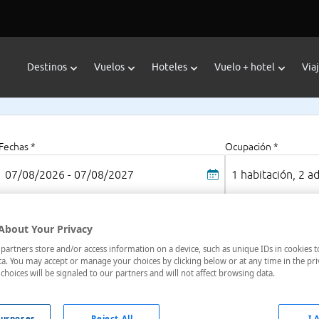
Destinos
Vuelos
Hoteles
Vuelo + hotel
Via
Fechas *
Ocupación *
07/08/2026 - 07/08/2027
1 habitación, 2 a
About Your Privacy
Atibaia
artners store and/or access information on a device, such as unique IDs in cookies t
lo
a. You may accept or manage your choices by clicking below or at any time in the pri
choices will be signaled to our partners and will not affect browsing data.
oteles en
: 3 hoteles encontrados
urposes
Reject All
I 