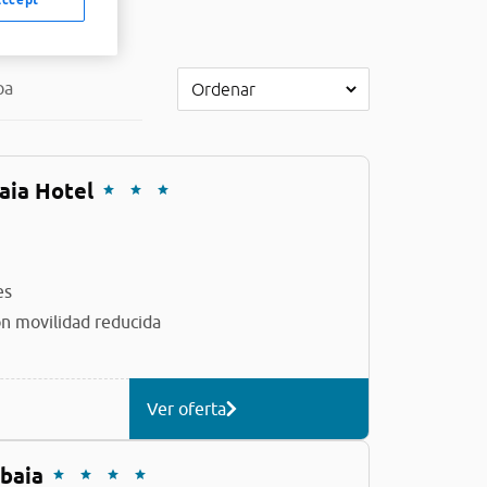
pa
aia Hotel
es
n movilidad reducida
Ver oferta
ibaia