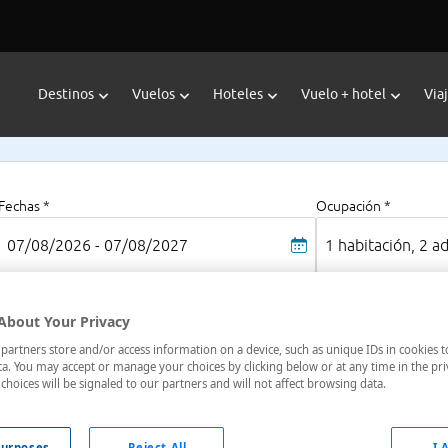
Destinos
Vuelos
Hoteles
Vuelo + hotel
Via
Fechas *
Ocupación *
07/08/2026 - 07/08/2027
1 habitación, 2 a
About Your Privacy
artners store and/or access information on a device, such as unique IDs in cookies t
a. You may accept or manage your choices by clicking below or at any time in the pri
choices will be signaled to our partners and will not affect browsing data.
oteles en
: 1 hotel encontrado
urposes
Reject All
I 