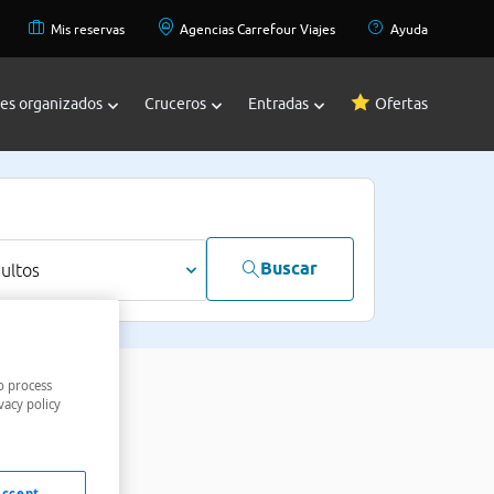
Mis reservas
Agencias Carrefour Viajes
Ayuda
jes organizados
Cruceros
Entradas
Ofertas
Buscar
dultos
o process
vacy policy
Accept