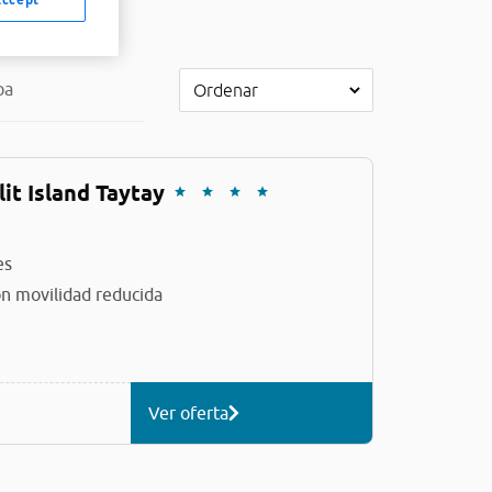
pa
it Island Taytay
es
n movilidad reducida
Ver oferta