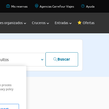
Mis reservas
Agencias Carrefour Viajes
Ayuda
jes organizados
Cruceros
Entradas
Ofertas
Buscar
dultos
o process
vacy policy
Accept