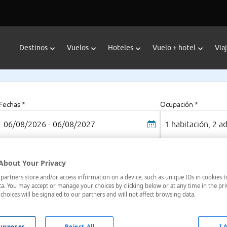
Destinos
Vuelos
Hoteles
Vuelo + hotel
Via
Fechas *
Ocupación *
06/08/2026 - 06/08/2027
1 habitación, 2 a
About Your Privacy
artners store and/or access information on a device, such as unique IDs in cookies t
a. You may accept or manage your choices by clicking below or at any time in the pri
choices will be signaled to our partners and will not affect browsing data.
oteles en
: 3 hoteles encontrados
urposes
Reject All
I 