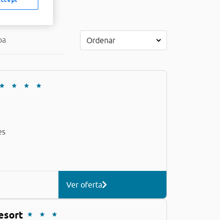
pa
es
Ver oferta
esort