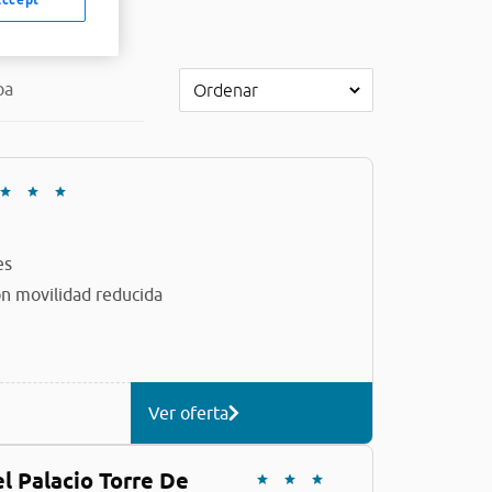
pa
es
n movilidad reducida
Ver oferta
l Palacio Torre De