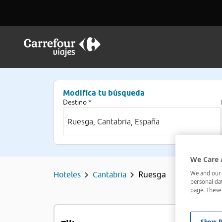
Modifica tu búsqueda
Destino *
We Care 
Ruesga
We and our p
Hoteles
Cantabria
personal dat
page. These 
H
Show P