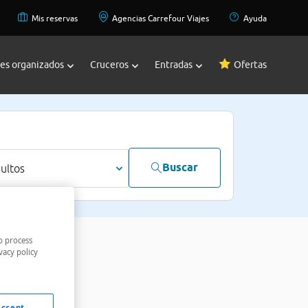
Mis reservas
Agencias Carrefour Viajes
Ayuda
jes organizados
Cruceros
Entradas
Ofertas
Buscar
dultos
o process
vacy policy
Accept