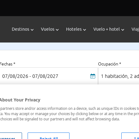
Destinos
Vuelos
Hoteles
Vuelo + hotel
Via
Fechas *
Ocupación *
07/08/2026 - 07/08/2027
1 habitación, 2 a
About Your Privacy
artners store and/or access information on a device, such as unique IDs in cookies t
a. You may accept or manage your choices by clicking below or at any time in the pri
choices will be signaled to our partners and will not affect browsing data.
oteles en
: 2 hoteles encontrados
urposes
Reject All
I 