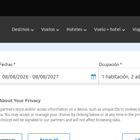
Destinos
Vuelos
Hoteles
Vuelo + hotel
Via
Fechas *
Ocupación *
08/08/2026 - 08/08/2027
1 habitación, 2 a
About Your Privacy
hing
artners store and/or access information on a device, such as unique IDs in cookies t
a. You may accept or manage your choices by clicking below or at any time in the pri
choices will be signaled to our partners and will not affect browsing data.
oteles en
: 2 hoteles encontrados
urposes
Reject All
I 