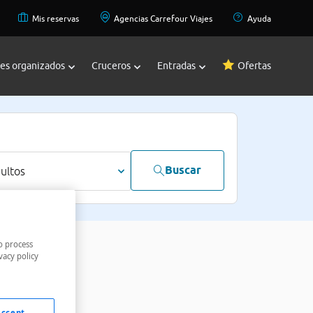
Mis reservas
Agencias Carrefour Viajes
Ayuda
jes organizados
Cruceros
Entradas
Ofertas
Buscar
dultos
o process
vacy policy
Accept