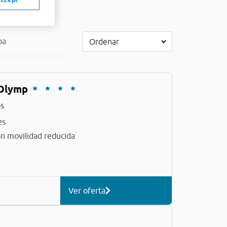
pa
 Olymp
s
es
n movilidad reducida
Ver oferta