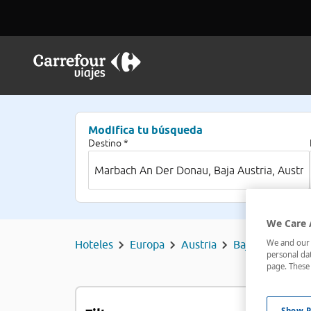
Modifica tu búsqueda
Destino *
We Care 
We and our p
Hoteles
Europa
Austria
Baja Austria
personal dat
page. These 
H
Show P