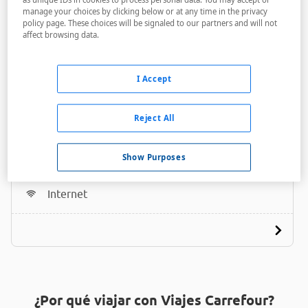
manage your choices by clicking below or at any time in the privacy
policy page. These choices will be signaled to our partners and will not
affect browsing data.
I Accept
Adonis Hotel Bayonne
Reject All
A menos de 3,65 Km
Acceso personas con movilidad reducida
Show Purposes
Salas de reuniones
Internet
¿Por qué viajar con Viajes Carrefour?