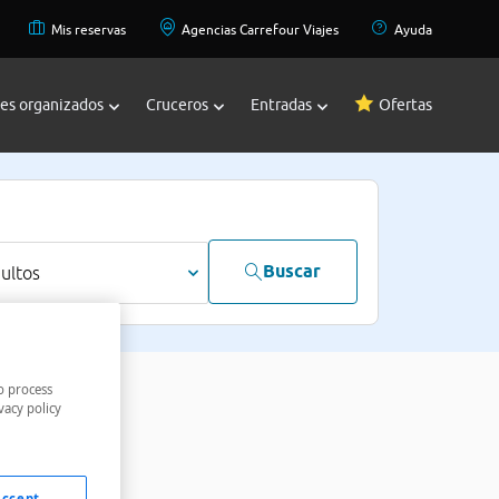
Mis reservas
Agencias Carrefour Viajes
Ayuda
jes organizados
Cruceros
Entradas
Ofertas
Buscar
dultos
o process
vacy policy
Accept