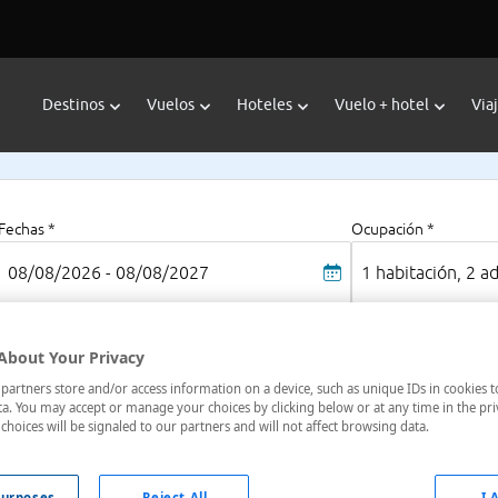
Destinos
Vuelos
Hoteles
Vuelo + hotel
Via
Fechas *
Ocupación *
08/08/2026 - 08/08/2027
1 habitación, 2 a
About Your Privacy
thez
artners store and/or access information on a device, such as unique IDs in cookies t
a. You may accept or manage your choices by clicking below or at any time in the pri
choices will be signaled to our partners and will not affect browsing data.
oteles en
: 1 hotel encontrado
urposes
Reject All
I 