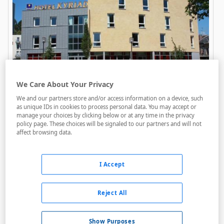
Kyriad Charleville Mezieres
We Care About Your Privacy
A menos de 1,95 Km
We and our partners store and/or access information on a device, such
as unique IDs in cookies to process personal data. You may accept or
Acceso personas con movilidad reducida
manage your choices by clicking below or at any time in the privacy
policy page. These choices will be signaled to our partners and will not
Internet
affect browsing data.
Parking
I Accept
Reject All
Show Purposes