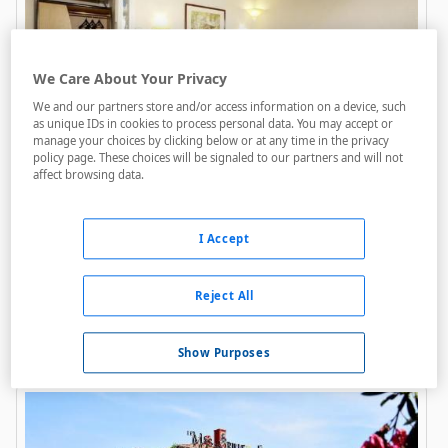
We Care About Your Privacy
We and our partners store and/or access information on a device, such
as unique IDs in cookies to process personal data. You may accept or
manage your choices by clicking below or at any time in the privacy
Campanile Montpellier Ouest - Saint
policy page. These choices will be signaled to our partners and will not
Jean De Védas
affect browsing data.
A menos de 1,4 Km
I Accept
Acceso personas con movilidad reducida
Internet
Reject All
Parking
Show Purposes