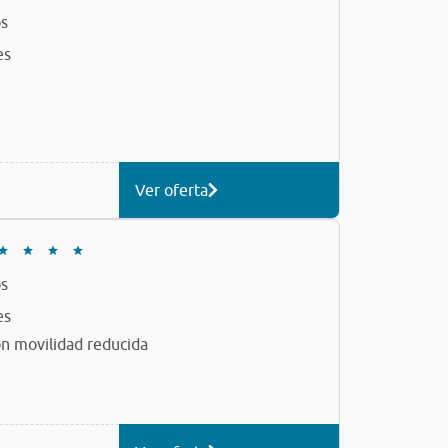
s
es
Ver oferta
s
es
n movilidad reducida