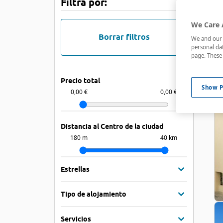
Filtra por:
We Care 
Borrar filtros
We and our p
personal dat
page. These 
Precio total
Show P
0,00 €
0,00 €
Distancia al Centro de la ciudad
180 m
40 km
Estrellas
Tipo de alojamiento
Servicios