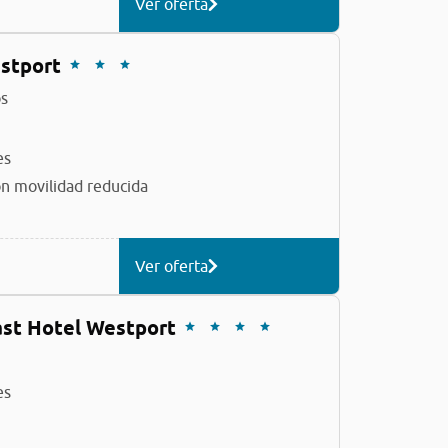
Ver oferta
estport
s
es
n movilidad reducida
Ver oferta
ast Hotel Westport
es