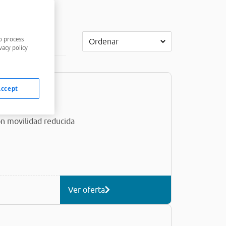
o process
pa
vacy policy
Accept
s
n movilidad reducida
Ver oferta