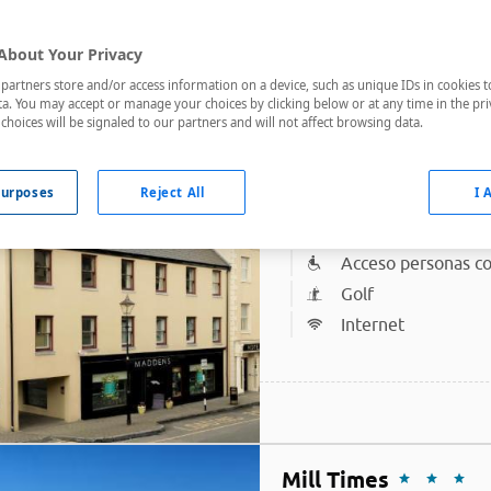
About Your Privacy
artners store and/or access information on a device, such as unique IDs in cookies t
Lista
Ma
a. You may accept or manage your choices by clicking below or at any time in the pri
choices will be signaled to our partners and will not affect browsing data.
Clew Bay Hotel
urposes
Reject All
I 
A menos de 800 metro
Acceso personas co
Golf
Internet
Mill Times