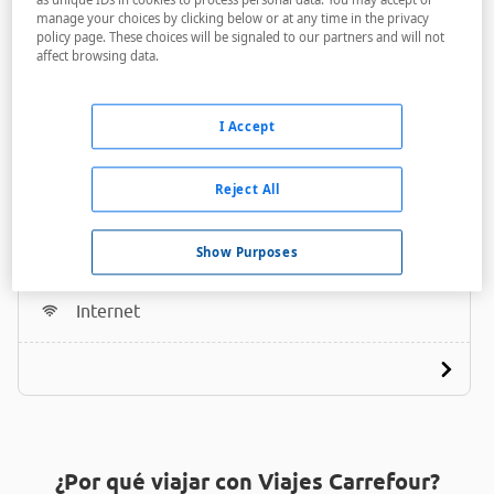
manage your choices by clicking below or at any time in the privacy
policy page. These choices will be signaled to our partners and will not
affect browsing data.
I Accept
Icelandair Vík
Reject All
A menos de 350 metros
Bares / Restaurantes
Show Purposes
Acceso personas con movilidad reducida
Internet
¿Por qué viajar con Viajes Carrefour?