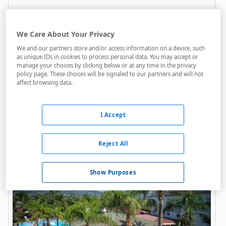
We Care About Your Privacy
We and our partners store and/or access information on a device, such
as unique IDs in cookies to process personal data. You may accept or
manage your choices by clicking below or at any time in the privacy
policy page. These choices will be signaled to our partners and will not
Kings House
affect browsing data.
A menos de 2,8 Km
Bares / Restaurantes
I Accept
Acceso personas con movilidad reducida
Internet
Reject All
Show Purposes