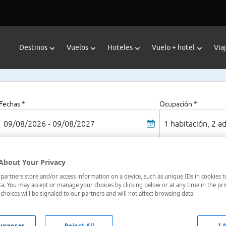
Destinos
Vuelos
Hoteles
Vuelo + hotel
Via
Fechas *
Ocupación *
09/08/2026 - 09/08/2027
1 habitación, 2 a
About Your Privacy
no Del Grappa
artners store and/or access information on a device, such as unique IDs in cookies t
a. You may accept or manage your choices by clicking below or at any time in the pri
choices will be signaled to our partners and will not affect browsing data.
oteles en
: 3 hoteles encontrados
urposes
Reject All
I 