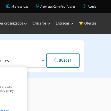
Mis reservas
Agencias Carrefour Viajes
Ayuda
jes organizados
Cruceros
Entradas
Ofertas
Buscar
dultos
o process
vacy policy
Accept