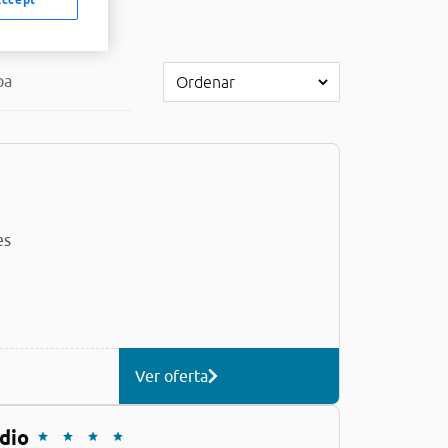
pa
es
Ver oferta
dio