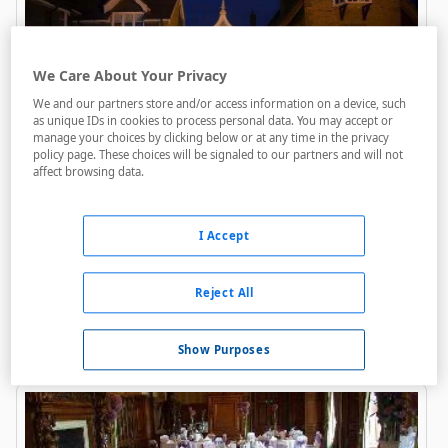
We Care About Your Privacy
We and our partners store and/or access information on a device, such
as unique IDs in cookies to process personal data. You may accept or
manage your choices by clicking below or at any time in the privacy
Best Western Plus Banbury Wroxton
policy page. These choices will be signaled to our partners and will not
affect browsing data.
House Hotel
A menos de 400 metros
I Accept
Bares / Restaurantes
Acceso personas con movilidad reducida
Reject All
Golf
Show Purposes