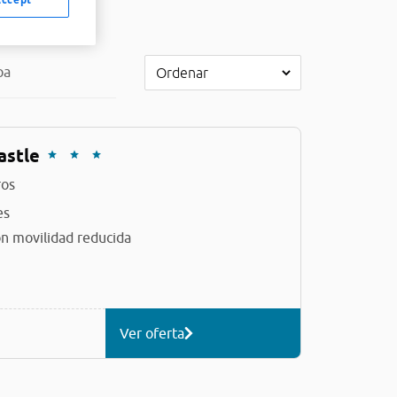
pa
astle
ros
es
n movilidad reducida
Ver oferta