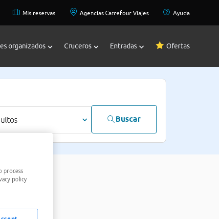
Mis reservas
Agencias Carrefour Viajes
Ayuda
jes organizados
Cruceros
Entradas
Ofertas
Buscar
dultos
o process
vacy policy
Accept