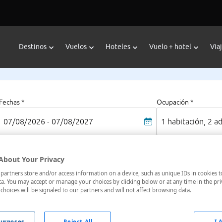
Destinos
Vuelos
Hoteles
Vuelo + hotel
Via
Fechas *
Ocupación *
07/08/2026 - 07/08/2027
1 habitación, 2 a
About Your Privacy
Ballycastle
artners store and/or access information on a device, such as unique IDs in cookies t
l Norte
a. You may accept or manage your choices by clicking below or at any time in the pri
choices will be signaled to our partners and will not affect browsing data.
oteles en
: 1 hotel encontrado
urposes
Reject All
I 