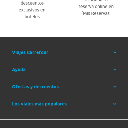
descuentos
reserva online en
exclusivos en
‘Mis Reservas’
hoteles
Viajes Carrefour
Ayuda
Ofertas y descuentos
Los viajes más populares