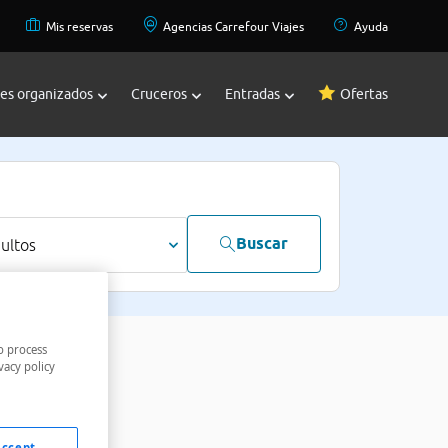
Mis reservas
Agencias Carrefour Viajes
Ayuda
jes organizados
Cruceros
Entradas
Ofertas
Buscar
dultos
o process
vacy policy
Accept