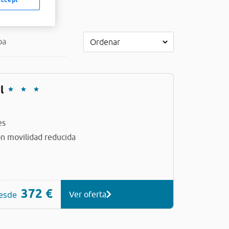
pa
l
es
n movilidad reducida
372 €
esde
Ver oferta