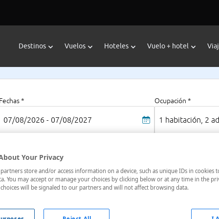
Destinos
Vuelos
Hoteles
Vuelo + hotel
Via
Fechas *
Ocupación *
07/08/2026 - 07/08/2027
1 habitación, 2 a
About Your Privacy
artners store and/or access information on a device, such as unique IDs in cookies t
a. You may accept or manage your choices by clicking below or at any time in the pri
choices will be signaled to our partners and will not affect browsing data.
oteles en
: 1 hotel encontrado
urposes
Reject All
I 