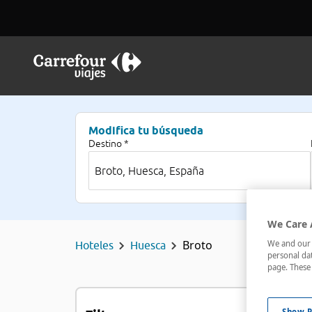
Modifica tu búsqueda
Destino *
We Care 
Broto
We and our p
Hoteles
Huesca
personal dat
page. These 
H
Show P