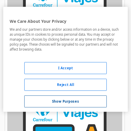
We Care About Your Privacy
We and our partners store and/or access information on a device, such
as unique IDs in cookies to process personal data. You may accept or
manage your choices by clicking below or at any time in the privacy
Lake St. Clair Wilderness Lodge
policy page. These choices will be signaled to our partners and will not
affect browsing data.
A menos de 6,2 Km
Bares / Restaurantes
I Accept
Acceso personas con movilidad reducida
Parking
Reject All
Show Purposes