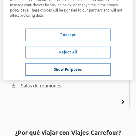
manage your choices by clicking below or at any time in the privacy
policy page. These choices will be signaled to our partners and will not
affect browsing data.
I Accept
Stanley Seaview Inn
Reject All
A menos de 2,2 Km
Bares / Restaurantes
Show Purposes
Acceso personas con movilidad reducida
Salas de reuniones
¿Por qué viajar con Viajes Carrefour?