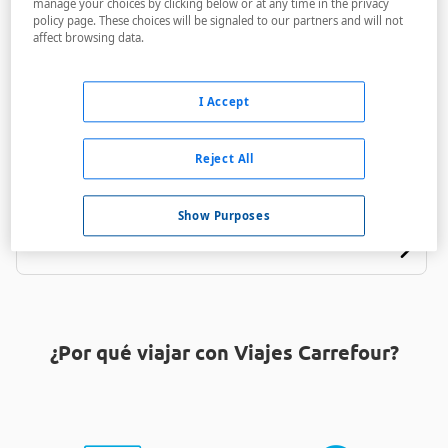
manage your choices by clicking below or at any time in the privacy
policy page. These choices will be signaled to our partners and will not
affect browsing data.
I Accept
Viviendas Vacacionales Casa Salmor
Reject All
A menos de 224,4 Km
Show Purposes
¿Por qué viajar con Viajes Carrefour?