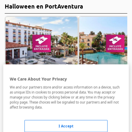
Halloween en PortAventura
PortAventura World
PortAventura Wo
We Care About Your Privacy
El Paso Hotel
Hotel Portavent
We and our partners store and/or access information on a device, such
Salou
Salou
as unique IDs in cookies to process personal data. You may accept or
Alojamiento y desayuno
Alojamiento y desayuno
manage your choices by clicking below or at any time in the privacy
policy page. These choices will be signaled to our partners and will not
affect browsing data.
69 €
82 €
Desde
Desde
Ver oferta
Ver
por persona
por persona
I Accept