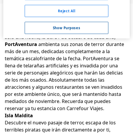
PortAventura Halloween
Reject All
Halloween en PortAventura 2026
Show Purposes
A pesar de que las festividades de Halloween duran
solo una noche, la del 31 de octubre de cada año,
PortAventura
ambienta sus zonas de terror durante
más de un mes, dedicadas completamente a la
temática escalofriante de la fecha. PortAventura se
llena de telarañas artificiales y es invadida por una
serie de personajes alegóricos que harán las delicias
de los más osados. Absolutamente todas las
atracciones y algunos restaurantes se ven invadidos
por este ambiente único, que será mantenido hasta
mediados de noviembre. Recuerda que puedes
reservar ya tu estancia con Carrefour Viajes.
Isla Maldita
Descubre el nuevo pasaje de terror, escapa de los
terribles piratas que irán directamente a por ti,