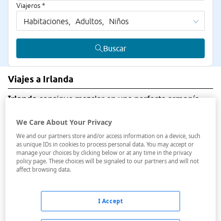
Viajeros *
Habitaciones,
Adultos,
Niños
Buscar
Viajes a Irlanda
Irlanda
consigue mezclar en una perfecta armonía
tradición y modernidad. Descúbrelo paseando por
las
O'Conell Street y Grafton Street de Dublín
,
We Care About Your Privacy
disfruta de una pinta en cualquiera de los numerosos
We and our partners store and/or access information on a device, such
pubs de
Temple Bar
, deja que te muestren cómo
as unique IDs in cookies to process personal data. You may accept or
manage your choices by clicking below or at any time in the privacy
consiguen ese inigualable sabor en la antigua fábrica
policy page. These choices will be signaled to our partners and will not
de Guinness. ¿Te apetece realizar un viaje diferente?
affect browsing data.
Pues los
viajes a Irlanda
son una buena opción.
Con Viajes Carrefour encontrarás una buena
I Accept
combinación de vuelos y hotel a muy buen precio, así
que solo tienes que pensar en empezar a disfrutar de