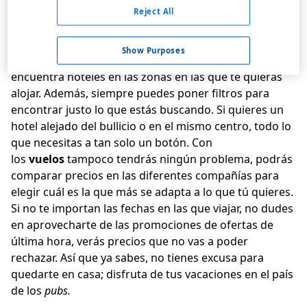
este gran país.
Reject All
Los viajes a Irlanda, ahora mucho más baratos
Show Purposes
No te preocupes, nuestro buscador
encuentra
hoteles
en las zonas en las que te quieras
alojar. Además, siempre puedes poner filtros para
encontrar justo lo que estás buscando. Si quieres un
hotel alejado del bullicio o en el mismo centro, todo lo
que necesitas a tan solo un botón. Con
los
vuelos
tampoco tendrás ningún problema, podrás
comparar precios en las diferentes compañías para
elegir cuál es la que más se adapta a lo que tú quieres.
Si no te importan las fechas en las que viajar, no dudes
en aprovecharte de las promociones de
ofertas de
última hora
, verás precios que no vas a poder
rechazar. Así que ya sabes, no tienes excusa para
quedarte en casa; disfruta de tus vacaciones en el país
de los
pubs.