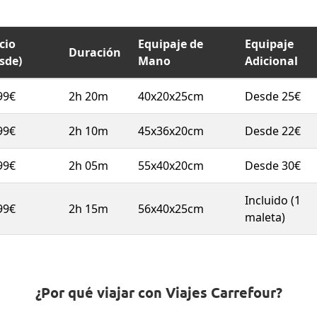
cio
Equipaje de
Equipaje
Duración
sde)
Mano
Adicional
99€
2h 20m
40x20x25cm
Desde 25€
99€
2h 10m
45x36x20cm
Desde 22€
99€
2h 05m
55x40x20cm
Desde 30€
Incluido (1
99€
2h 15m
56x40x25cm
maleta)
¿Por qué viajar con Viajes Carrefour?