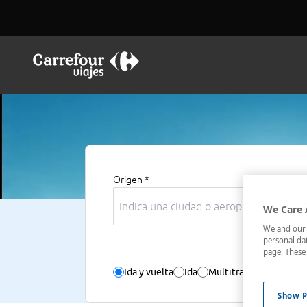
Origen *
Des
We Care 
We and our p
personal dat
page. These 
Ida y vuelta
Ida
Multitrayecto
Sólo v
Show P