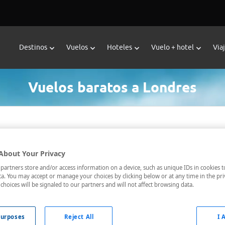
Destinos
Vuelos
Hoteles
Vuelo + hotel
Via
Vuelos baratos a Londres
tino *
Fechas *
06/08/2026 - 07/08/2026
About Your Privacy
artners store and/or access information on a device, such as unique IDs in cookies t
a. You may accept or manage your choices by clicking below or at any time in the pri
choices will be signaled to our partners and will not affect browsing data.
uelos directos
Sólo tarifas con maleta
urposes
Reject All
I 