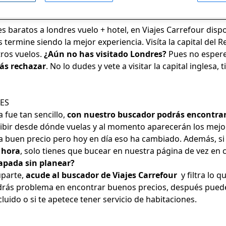
DRES
es baratos a londres vuelo + hotel
, en Viajes Carrefour di
s termine siendo la mejor experiencia. Visíta la capital del
ros vuelos
.
¿Aún no has visitado Londres?
Pues no esper
ás rechazar
. No lo dudes y vete a visitar la capital inglesa
ES
 fue tan sencillo,
con nuestro buscador podrás encontrar
scribir desde dónde vuelas y al momento aparecerán los mejo
 buen precio pero hoy en día eso ha cambiado. Además, si 
 hora
, solo tienes que bucear en nuestra página de vez en c
apada sin planear?
uparte,
acude al buscador de
Viajes Carrefour
y filtra lo q
tendrás problema en encontrar buenos precios, después pue
luido o si te apetece tener servicio de habitaciones.