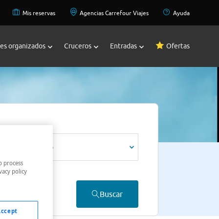
Mis reservas
Agencias Carrefour Viajes
Ayuda
jes organizados
Cruceros
Entradas
Ofertas
Viajeros *
1 adulto
o process
vacy policy
Buscar
Accept