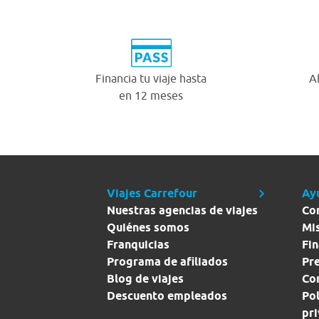
Financia tu viaje hasta
A
en 12 meses
Viajes Carrefour
Ay
Nuestras agencias de viajes
Co
Quiénes somos
Mi
Franquicias
Fin
Programa de afiliados
Pr
Blog de viajes
Con
Descuento empleados
Pol
pr