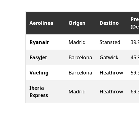
Pre
Aerolínea
Origen
Destino
(De
Ryanair
Madrid
Stansted
39.
EasyJet
Barcelona
Gatwick
45.
Vueling
Barcelona
Heathrow
59.
Iberia
Madrid
Heathrow
69.
Express