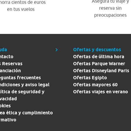
Asegura tu viaje y
horra cientos de euros
reserva sin
en tus vuelos
preocupaciones
uda
Ofertas y descuentos
ntacto
Ofertas de última hora
s Reservas
Ofertas Parque Warner
anciación
Ofertas Disneyland Paris
eguntas frecuentes
Ofertas Egipto
diciones y aviso legal
Ofertas mayores 60
ítica de seguridad y
Ofertas viajes en verano
ivacidad
okies
ea ética y cumplimiento
rmativo