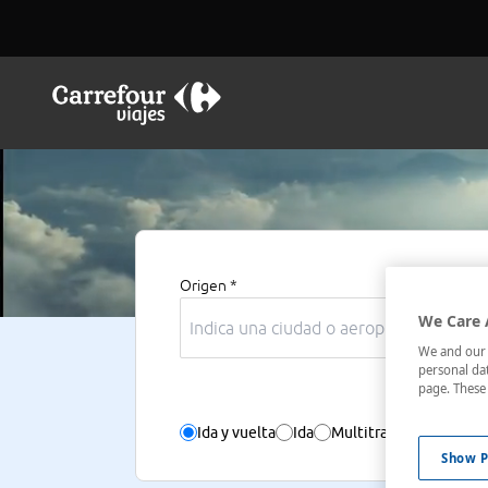
Origen *
Des
We Care 
We and our p
personal dat
page. These 
Ida y vuelta
Ida
Multitrayecto
Sólo v
Show P