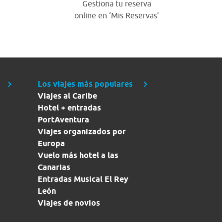
Gestiona tu reserva
online en ‘Mis Reservas’
Los viajes más populares
Viajes al Caribe
Hotel + entradas
PortAventura
Viajes organizados por
Europa
Vuelo más hotel a las
Canarias
Entradas Musical El Rey
León
Viajes de novios