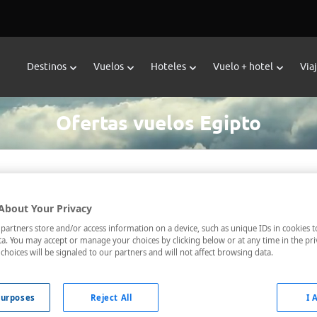
Destinos
Vuelos
Hoteles
Vuelo + hotel
Via
Ofertas vuelos Egipto
tino *
Fechas *
About Your Privacy
06/08/2026 - 07/08/2026
artners store and/or access information on a device, such as unique IDs in cookies t
a. You may accept or manage your choices by clicking below or at any time in the pri
choices will be signaled to our partners and will not affect browsing data.
uelos directos
Sólo tarifas con maleta
urposes
Reject All
I 