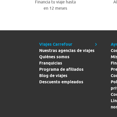
Financia tu viaje hasta
A
en 12 meses
Viajes Carrefour
Ay
Nuestras agencias de viajes
Co
Quiénes somos
Mi
Franquicias
Fin
Programa de afiliados
Pr
Blog de viajes
Con
Descuento empleados
Pol
pr
Co
Lín
no