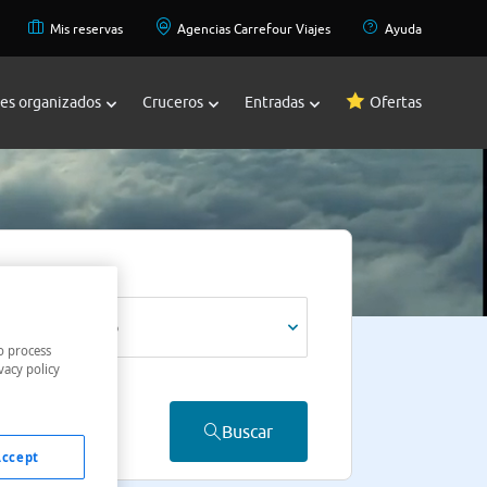
Mis reservas
Agencias Carrefour Viajes
Ayuda
jes organizados
Cruceros
Entradas
Ofertas
Viajeros *
1 adulto
o process
vacy policy
Buscar
Accept