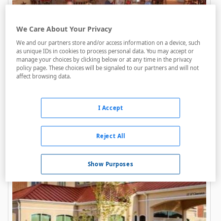
We Care About Your Privacy
Gaylord Texan Resort &
We and our partners store and/or access information on a device, such
as unique IDs in cookies to process personal data. You may accept or
Convention Center
manage your choices by clicking below or at any time in the privacy
policy page. These choices will be signaled to our partners and will not
A menos de 3,25 Km
affect browsing data.
Acceso personas con movilidad reducida
Golf
I Accept
Parking
Reject All
Show Purposes