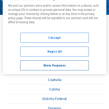
Buscar
We and our partners store and/or access information on a device, such
as unique IDs in cookies to process personal data. You may accept or
manage your choices by clicking below or at any time in the privacy
policy page. These choices will be signaled to our partners and will not
affect browsing data.
Aguascalientes
Baja California
I Accept
Baja California Sur
Campeche
Reject All
Chiapas
Show Purposes
Chihuahua
Coahuila
Colima
Distrito Federal
Durango