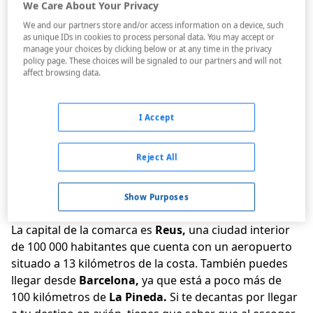
We Care About Your Privacy
Reserva ahora tu plaza
por sólo
10
€
We and our partners store and/or access information on a device, such
No aplicable a tarifas no reembolsables ni a reservas
as unique IDs in cookies to process personal data. You may accept or
realizadas con menos de 30 días de antelación. 10€ de
manage your choices by clicking below or at any time in the privacy
depósito no reembolsables.
policy page. These choices will be signaled to our partners and will not
affect browsing data.
Desde
La Pineda
hasta
l’Hospitalet de l’Infant,
el
litoral de la
Costa Dorada
dispone de una oferta
turística de primera calidad. Playas, calas,
I Accept
infraestructuras y equipamientos se combinan con un
amplio abanico de hoteles, restaurantes y espacios de
Reject All
ocio para toda la familia. Con un
clima suave,
este
rincón de la costa mediterránea es un lugar perfecto
para tu próxima escapada.
Show Purposes
1. Cómo llegar
La capital de la comarca es
Reus,
una ciudad interior
de 100 000 habitantes que cuenta con un aeropuerto
situado a 13 kilómetros de la costa. También puedes
llegar desde
Barcelona,
ya que está a poco más de
100 kilómetros de
La Pineda.
Si te decantas por llegar