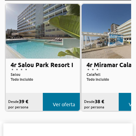
4r Salou Park Resort I
4r Miramar Calafe
Salou
Calafell
Todo incluido
Todo incluido
39 €
38 €
Desde
Desde
Ver oferta
Ver
por persona
por persona
Vacaciones en la Costa Dorada