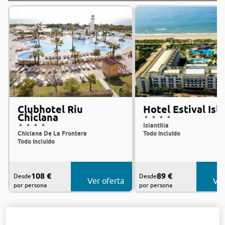
Clubhotel Riu
Hotel Estival Isla
Chiclana
Islantilla
Chiclana De La Frontera
Todo incluido
Todo incluido
108 €
89 €
Desde
Desde
Ver oferta
Ver
por persona
por persona
Ofertas en Costa de la Luz