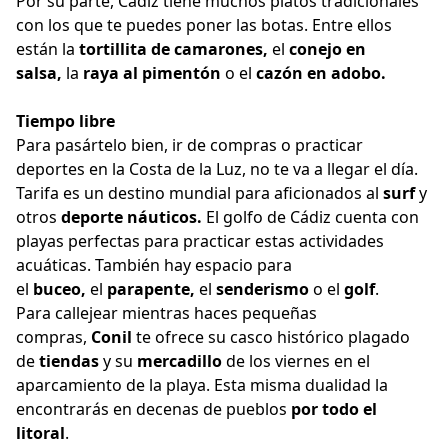
Por su parte, Cádiz tiene muchos platos tradicionales
con los que te puedes poner las botas. Entre ellos
están la
tortillita de camarones,
el
conejo en
salsa,
la
raya al pimentón
o el
cazón en adobo.
Tiempo libre
Para pasártelo bien, ir de compras o practicar
deportes en la Costa de la Luz, no te va a llegar el día.
Tarifa es un destino mundial para aficionados al
surf
y
otros
deporte náuticos.
El golfo de Cádiz cuenta con
playas perfectas para practicar estas actividades
acuáticas. También hay espacio para
el
buceo,
el
parapente,
el
senderismo
o el
golf
.
Para callejear mientras haces pequeñas
compras,
Conil
te ofrece su casco histórico plagado
de
tiendas
y su
mercadillo
de los viernes en el
aparcamiento de la playa. Esta misma dualidad la
encontrarás en decenas de pueblos
por todo el
litoral
.