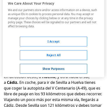
We Care About Your Privacy
Reserva ahora tu plaza por sólo 10 € con
We and our partners store and/or access information on a device, such
cancelación flexible
.
as unique IDs in cookies to process personal data. You may accept or
manage your choices by clicking below or at any time in the privacy
Desde la desembocadura del río Guadiana hasta
policy page. These choices will be signaled to our partners and will not
Tarifa, una extensión de playas blancas y pueblos
affect browsing data.
encalados forman la Costa de la Luz. Los límites son
todo un símbolo: desde la frontera con Portugal hasta
la entrada en el Mediterráneo, allí donde la península
I Accept
tiene su último territorio al sur. Este soleado litoral te
ofrece una estancia luminosa.
Reject All
Cómo llegar
Show Purposes
Desde Sevilla
puedes tomar dos vías principales, una
en dirección oeste, a
Huelva
, y otra hacia el sur,
a
Cádiz.
En coche, para ir de Sevilla a Huelva tienes
que coger la autopista del V Centenario (A-49), que es
libre de peaje en los 93 kilómetros que debes recorrer.
Viajando un poco más por esta misma vía, llegarás a
Cádiz. Desde Sevilla son 121 kilómetros y debes tomar