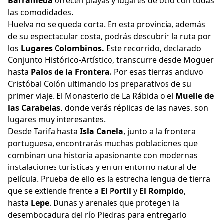
Barrameda
ofrecen playas y lugares de ocio con todas
las comodidades.
Huelva no se queda corta. En esta provincia, además
de su espectacular costa, podrás descubrir la ruta por
los
Lugares Colombinos.
Este recorrido, declarado
Conjunto Histórico-Artístico, transcurre desde Moguer
hasta
Palos de la Frontera.
Por esas tierras anduvo
Cristóbal Colón ultimando los preparativos de su
primer viaje. El Monasterio de La Rábida o el
Muelle de
las Carabelas,
donde verás réplicas de las naves, son
lugares muy interesantes.
Desde Tarifa hasta
Isla Canela
, junto a la frontera
portuguesa, encontrarás muchas poblaciones que
combinan una historia apasionante con modernas
instalaciones turísticas y en un entorno natural de
película. Prueba de ello es la estrecha lengua de tierra
que se extiende frente a
El Portil
y
El Rompido
,
hasta
Lepe
.
Dunas y arenales que protegen la
desembocadura del río Piedras para entregarlo