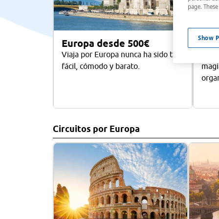
page. These 
Show P
Europa desde 500€
Áfr
Viaja por Europa nunca ha sido tan
Es e
fácil, cómodo y barato.
magia
organ
Circuitos por Europa