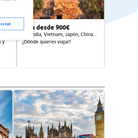
Accept
Asia desde 900€
te
Tailandia, Vietnam, Japón, China...
s y
¿Dónde quieres viajar?