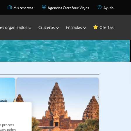
Mis reservas
Agencias Carrefour Viajes
Ayuda
jes organizados
Cruceros
Entradas
Ofertas
o process
vacy policy