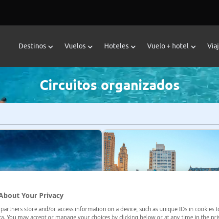
Destinos
Vuelos
Hoteles
Vuelo + hotel
Via
Circuitos organizados
About Your Privacy
artners store and/or access information on a device, such as unique IDs in cookies t
a. You may accept or manage your choices by clicking below or at any time in the pri