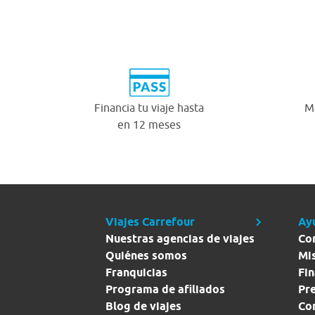
Financia tu viaje hasta
Má
en 12 meses
Viajes Carrefour
Ay
Nuestras agencias de viajes
Co
Quiénes somos
Mi
Franquicias
Fin
Programa de afiliados
Pr
Blog de viajes
Con