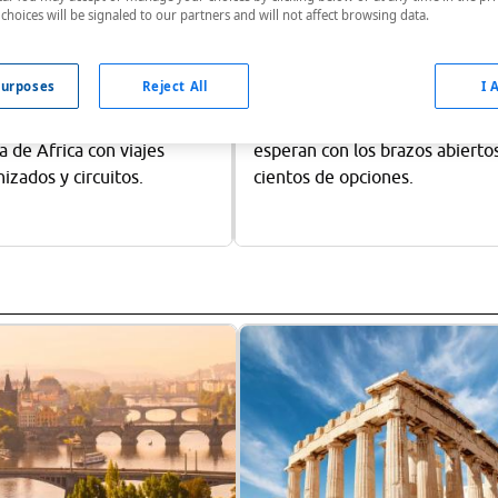
choices will be signaled to our partners and will not affect browsing data.
urposes
Reject All
I 
ica desde 500€
América desde 740€
l momento de conocer la
Norteamérica y Latinoamérica 
 de África con viajes
esperan con los brazos abierto
izados y circuitos.
cientos de opciones.