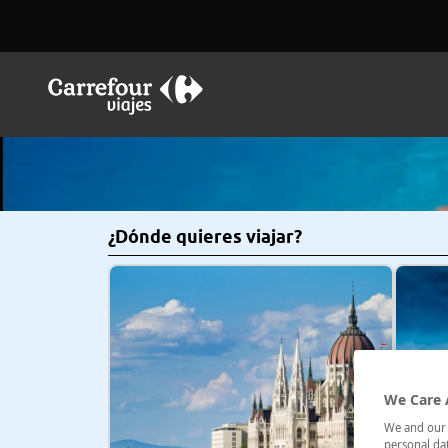
¿Dónde quieres viajar?
We Care 
We and our p
personal dat