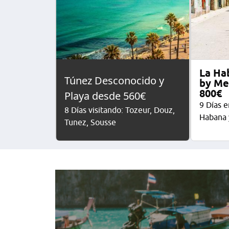
La Ha
Túnez Desconocido y
by Me
800€
Playa desde 560€
9 Días e
8 Días visitando: Tozeur, Douz,
Habana 
Tunez, Sousse