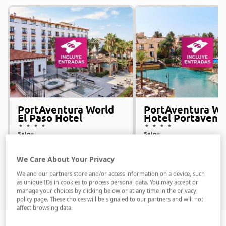
PortAventura World
PortAventura Wo
El Paso Hotel
Hotel Portavent
Salou
Salou
Alojamiento y desayuno
Alojamiento y desayuno
We Care About Your Privacy
We and our partners store and/or access information on a device, such
69 €
71 €
Desde
Desde
Ver oferta
Ver
as unique IDs in cookies to process personal data. You may accept or
por persona
por persona
manage your choices by clicking below or at any time in the privacy
policy page. These choices will be signaled to our partners and will not
affect browsing data.
PortAventura
- Mundo Sésamo Aventura