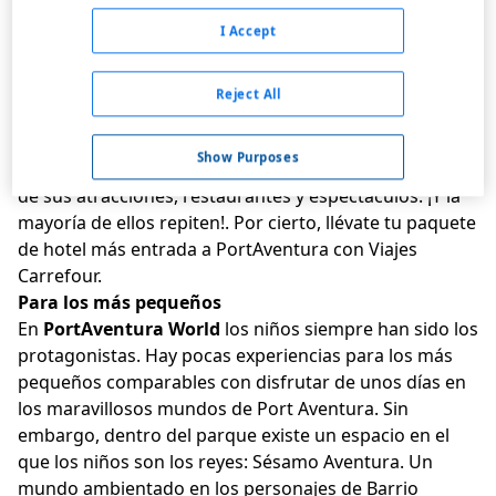
I Accept
Desde su apertura en 1995, PortAventura se ha
convertido en un referente en el ocio de toda Europa.
La inauguración de nuevos parques, como Ferrari
Reject All
Land y Caribe Aquatic Park, ha hecho de PortAventura
World el mejor parque temático de todo el
Show Purposes
Mediterráneo. Cada año, miles de visitantes disfrutan
de sus atracciones, restaurantes y espectáculos. ¡Y la
mayoría de ellos repiten!. Por cierto, llévate tu paquete
de
hotel más entrada a PortAventura con Viajes
Carrefour
.
Para los más pequeños
En
PortAventura World
los niños siempre han sido los
protagonistas. Hay pocas experiencias para los más
pequeños comparables con disfrutar de unos días en
los maravillosos mundos de Port Aventura. Sin
embargo, dentro del parque existe un espacio en el
que los niños son los reyes: Sésamo Aventura. Un
mundo ambientado en los personajes de Barrio