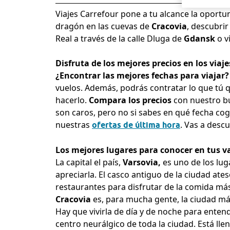
Viajes Carrefour pone a tu alcance la oport
dragón en las cuevas de
Cracovia
, descubrir
Real a través de la calle Dluga de
Gdansk
o vi
Disfruta de los mejores precios en los viaje
¿Encontrar las mejores fechas para viajar?
vuelos. Además, podrás contratar lo que tú q
hacerlo.
Compara los precios
con nuestro bu
son caros, pero no si sabes en qué fecha coge
nuestras
. Vas a descu
ofertas de última hora
Los mejores lugares para conocer en tus v
La capital el país,
Varsovia,
es uno de los lug
apreciarla. El casco antiguo de la ciudad at
restaurantes para disfrutar de la comida más
Cracovia
es, para mucha gente, la ciudad más
Hay que vivirla de día y de noche para entend
centro neurálgico de toda la ciudad. Está ll