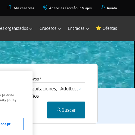
Mis reservas
Agencias Carrefour Viajes
Ayuda
jes organizados
Cruceros
Entradas
Ofertas
Viajeros *
Habitaciones,
Adultos,
o process
Niños
vacy policy
Buscar
Accept