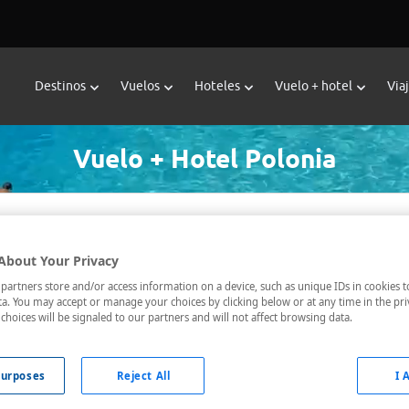
Destinos
Vuelos
Hoteles
Vuelo + hotel
Via
Vuelo + Hotel Polonia
Fecha de ida *
Fecha de vuelta *
About Your Privacy
artners store and/or access information on a device, such as unique IDs in cookies t
a. You may accept or manage your choices by clicking below or at any time in the pri
choices will be signaled to our partners and will not affect browsing data.
urposes
Reject All
I 