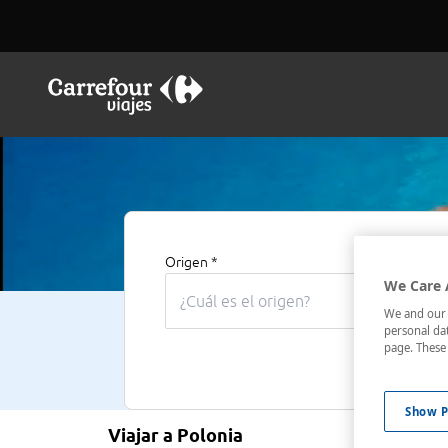
Origen *
Destino *
We Care 
We and our p
personal dat
page. These 
Show P
Viajar a Polonia