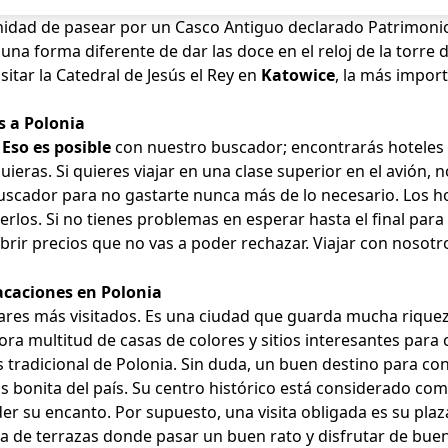
unidad de pasear por un Casco Antiguo declarado Patrimoni
 una forma diferente de dar las doce en el reloj de la torr
sitar la Catedral de Jesús el Rey en
Katowice
, la más impor
s a Polonia
 Eso es posible
con nuestro buscador; encontrarás hoteles 
uieras. Si quieres viajar en una clase superior en el avión
scador para no gastarte nunca más de lo necesario. Los hot
rlos. Si no tienes problemas en esperar hasta el final para
brir precios que no vas a poder rechazar. Viajar con nosotro
acaciones en Polonia
ares más visitados. Es una ciudad que guarda mucha riqueza
esora multitud de casas de colores y sitios interesantes pa
 tradicional de Polonia. Sin duda, un buen destino para con
 bonita del país. Su centro histórico está considerado com
er su encanto. Por supuesto, una visita obligada es su plaza
ena de terrazas donde pasar un buen rato y disfrutar de bue