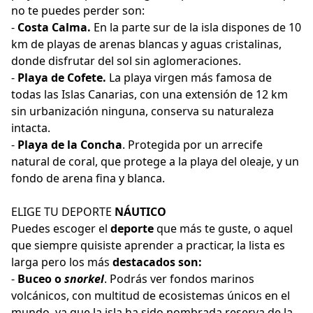
no te puedes perder son:
-
Costa Calma.
En la parte sur de la isla dispones de 10
km de playas de arenas blancas y aguas cristalinas,
donde disfrutar del sol sin aglomeraciones.
-
Playa de Cofete.
La playa virgen más famosa de
todas las Islas Canarias, con una extensión de 12 km
sin urbanización ninguna, conserva su naturaleza
intacta.
-
Playa de la Concha
. Protegida por un arrecife
natural de coral, que protege a la playa del oleaje, y un
fondo de arena fina y blanca.
ELIGE TU DEPORTE
NÁUTICO
Puedes escoger el
deporte
que más te guste, o aquel
que siempre quisiste aprender a practicar, la lista es
larga pero los más
destacados son:
-
Buceo o
snorkel
. Podrás ver fondos marinos
volcánicos, con multitud de ecosistemas únicos en el
mundo, ya que la isla ha sido nombrada reserva de la