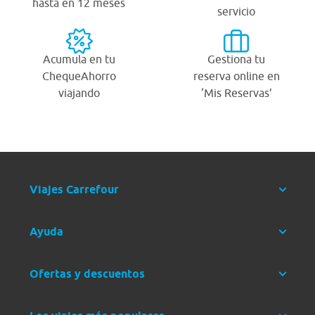
hasta en 12 meses
servicio
Acumula en tu
Gestiona tu
ChequeAhorro
reserva online en
viajando
‘Mis Reservas’
Viajes Carrefour
Ayuda
Ofertas y descuentos