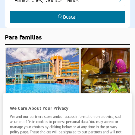
Habitaciones,
Adultos,
Niños
Buscar
Para familias
We Care About Your Privacy
Sbh Club Paraiso
Sbh Costa Calma
Playa
Beach
We and our partners store and/or access information on a device, such
as unique IDs in cookies to process personal data. You may accept or
Playa De Jandía (Fuerteventura)
Costa Calma (Fuerteventura
manage your choices by clicking below or at any time in the privacy
Todo incluido
Todo incluido
policy page. These choices will be signaled to our partners and will not